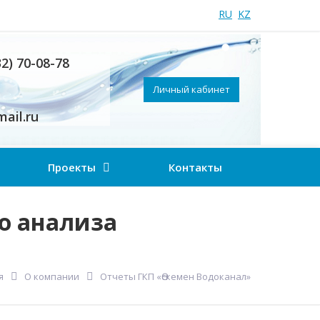
RU
KZ
32) 70-08-78
Личный кабинет
ail.ru
Проекты
Контакты
о анализа
я
О компании
Отчеты ГКП «Өскемен Водоканал»