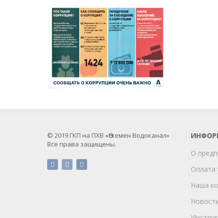
© 2019 ГКП на ПХВ «Өскемен Водоканал»
ИНФОР
Все права защищены.
О предп
Оплата 
Наша к
Новост
Инструк