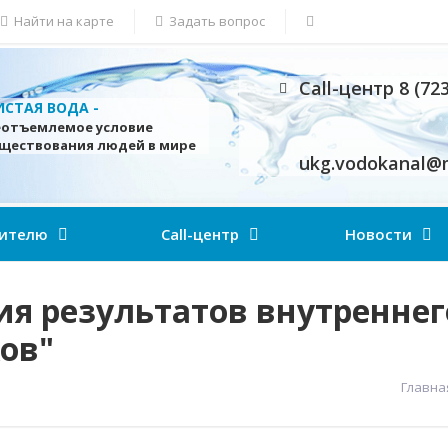
Найти на карте
Задать вопрос
Call-центр 8 (72
ИСТАЯ ВОДА -
еотъемлемое условие
уществования людей в мире
ukg.vodokanal@m
ителю
Call-центр
Новости
ия результатов внутреннег
ов"
Главна