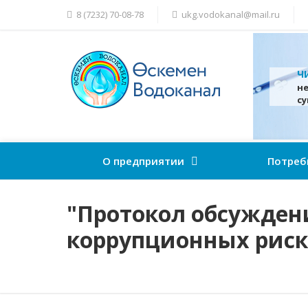
8 (7232) 70-08-78
ukg.vodokanal@mail.ru
Ч
н
с
О предприятии
Потреб
"Протокол обсужден
коррупционных риск