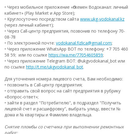
•
Через мобильное приложение «Өскемен Водоканал: личный
кабинет» (Play Market и App Store);
• Круглосуточно посредством сайта
www.ukg-vodokanal.kz
(через личный кабинет);
• Через Call-центр предприятия, позвонив по телефону 70-
08-78
• По электронной почте:
vodokanal.fizlica@gmail.com
;
• Через приложение WhatsApp BOT по телефону: +7 705 460
58 59; или по ссылке
https://wa.me/77054605859
;
• Через приложение Telegram BOT: @ukgvodokanal_bot или
по ссылке
http://t.me/ukgvodokanal_bot
.
Для уточнения номера лицевого счета, Вам необходимо:
• позвонить в Call-центр предприятия;
• отправить свой вопрос на сайт предприятия в рубрику
«Вопрос-ответ»;
• зайти в раздел "Потребителю", в подраздел "Получить
лицевой счет и расшифровку", выбрать улицу, ввести №
дома и № квартиры и Фамилию владельца.
Снятие пломбы со счетчика при выполнении ремонтных
работ: