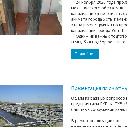
24 ноября 2020 года произ
механического обезвоживан
канализационных очистных 
акимата города Усть-Камен
этапа реконструкции по пр
канализации города Усть-Ка
Одним из важных подготов
ЦМО, был подбор реагентов
Подробнее
Презентация по очистн
Одним из важных вопросов 
предприятием ГКП на ПХВ «Ө
очистных сооружений канал
В рамках реализации проек
канализации города Усть