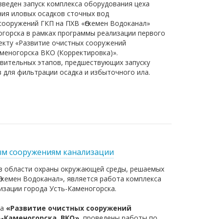
веден запуск комплекса оборудования цеха
ия иловых осадков сточных вод
сооружений ГКП на ПХВ «Өскемен Водоканал»
огорска в рамках программы реализации первого
оекту «Развитие очистных сооружений
меногорска ВКО (Корректировка)».
ительных этапов, предшествующих запуску
 для фильтрации осадка и избыточного ила.
ым сооружениям канализации
в области охраны окружающей среды, решаемых
скемен Водоканал», является работа комплекса
изации города Усть-Каменогорска.
та
«Развитие очистных сооружений
-Каменогорска, ВКО»
, проведены работы по