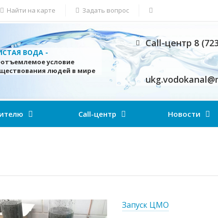
Найти на карте
Задать вопрос
Call-центр 8 (72
ИСТАЯ ВОДА -
еотъемлемое условие
уществования людей в мире
ukg.vodokanal@m
ителю
Call-центр
Новости
Запуск ЦМО