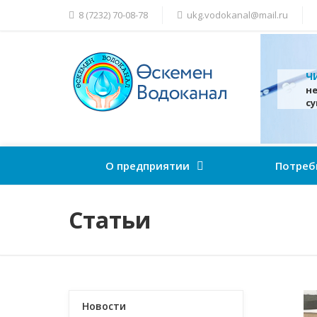
8 (7232) 70-08-78
ukg.vodokanal@mail.ru
Ч
н
с
О предприятии
Потреб
Статьи
Новости