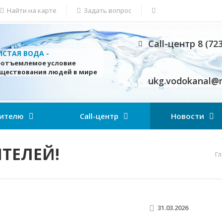
Найти на карте
Задать вопрос
Call-центр 8 (72
ИСТАЯ ВОДА -
еотъемлемое условие
уществования людей в мире
ukg.vodokanal@m
ителю
Call-центр
Новости
ТЕЛЕЙ!
Г
31.03.2026