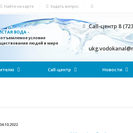
Найти на карте
Задать вопрос
Call-центр 8 (72
ИСТАЯ ВОДА -
еотъемлемое условие
уществования людей в мире
ukg.vodokanal@m
ителю
Call-центр
Новости
04.10.2022