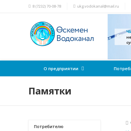
8 (7232) 70-08-78
ukg.vodokanal@mail.ru
Ч
н
с
О предприятии
Потреб
Памятки
Потребителю